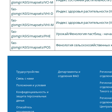
Индекс состояния растительности (
gismgr/ASIS/mapsets/VCI-M
fao-
Индекс здоровья растительности (V
gismgr/ASIS/mapsets/VHI-D
fao-
Индекс здоровья растительности (
gismgr/ASIS/mapsets/VHI-M
fao-
Урожай/Фенология пастбищ - нача
gismgr/ASIS/mapsets/PHE
fao-
Фенология сельскохозяйственных к
gismgr/ASIS/mapsets/POS
Трудоустройство
Департаменты и
Региона
отделения ФАО
отделени
Связь с нами
Региона
Положения и условия
отделени
Тихого о
Конфиденциальность и
защита персональных
Региона
даных
отделени
Централ
Опасайтесь
мошенников