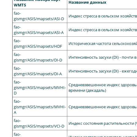
Название данных
WMTS
fao-
Индекс стресса в сельском хозяйств
gismgr/ASIS/mapsets/ASI-D
fao-
Индекс стресса в сельском хозяйств
gismgr/ASIS/mapsets/ASI-A
fao-
Историческая частота сельскохозяйс
gismgr/ASIS/mapsets/HDF
fao-
Интенсивность засухи (DI) - почти 
gismgr/ASIS/mapsets/DI-D
fao-
Интенсивность засухи (DI) - ежего
gismgr/ASIS/mapsets/DI-A
fao-
Средневзвешенное индекс здоровья
gismgr/ASIS/mapsets/MVHI-
времени (декадаль)
D
fao-
gismgr/ASIS/mapsets/MVHI-
Средневзвешенное индекс здоровья
A
fao-
Индекс состояния растительности (
gismgr/ASIS/mapsets/VCI-D
fao-