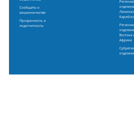
Региона
отделени
Сообщить о
Латинск
мошенничестве
Карибско
Прозрачность и
Региона
подотчетность
отделени
Востока 
Африки
Субреги
отделен